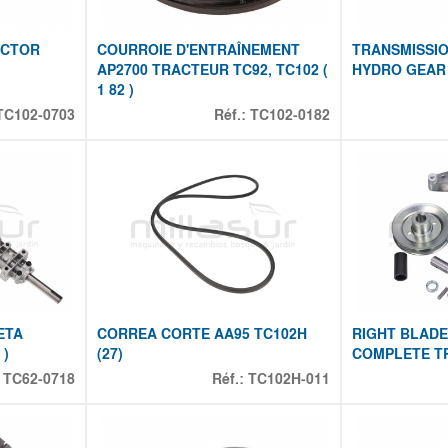
ACTOR
COURROIE D'ENTRAÎNEMENT
TRANSMISSI
AP2700 TRACTEUR TC92, TC102 (
HYDRO GEAR 
1 82 )
TC102-0703
Réf.:
TC102-0182
ETA
CORREA CORTE AA95 TC102H
RIGHT BLADE
 )
(27)
COMPLETE T
:
TC62-0718
Réf.:
TC102H-011