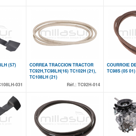
LH (57)
CORREA TRACCION TRACTOR
COURROIE DE
TC92H,TC98LH(16) TC102H (21),
TC98S (05 01)
TC108LH (21)
C108LH-031
Réf.:
TC92H-014