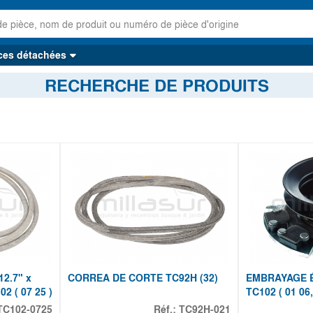
ces détachées
RECHERCHE DE PRODUITS
2.7" x
CORREA DE CORTE TC92H (32)
EMBRAYAGE É
2 ( 07 25 )
TC102 ( 01 06,
TC102-0725
Réf.:
TC92H-021