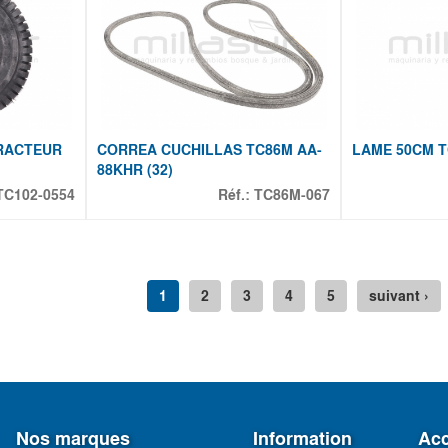
TRACTEUR
CORREA CUCHILLAS TC86M AA-
LAME 50CM T
88KHR (32)
TC102-0554
Réf.:
TC86M-067
1
2
3
4
5
suivant ›
Nos marques
Information
Acc