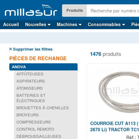
Skip
to
Produits
main
content
Accueil
Nouvelles
Machines
Consommables
Piè
Supprimer les filtres
1476
produits
PIÈCES DE RECHANGE
ANOVA
AFFÛTEUSES
ASPIRATEURS
ATOMISEURS
BATTERIES ET
ÉLECTRIQUES
BROUETTES À CHENILLES
BROYEURS
COMPRESSEURS
COURROIE CUT A113 (1
CONTROL REMOTO
2870 Li) TRACTOR TC10
DÉBROUSSAILLEUSES
Réf.: