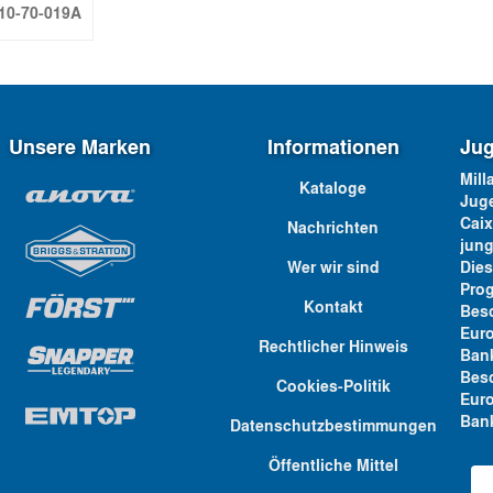
10-70-019A
Unsere Marken
Informationen
Ju
Mi
Kataloge
Jug
Cai
Nachrichten
jun
Wer wir sind
Die
Pr
Kontakt
Besc
Eur
Rechtlicher Hinweis
Ban
Besc
Cookies-Politik
Eu
Bank
Datenschutzbestimmungen
Öffentliche Mittel