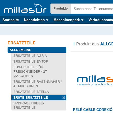
Direkt
zum
Produkte
Inhalt
Startseite
Nachrichten
Maschinenpark
Verbrauchsmat
ERSATZTEILE
1
Produkt aus
ALLGE
ALLGEMEINE
ERSATZTEILE AGRIA
ERSATZTEILE EMTOP
ERSATZTEILE FÜR
FREISCHNEIDER / 2T
MASCHINEN
ERSATZTEILE RASENMÄHER /
4T MASCHINEN
ERSATZTEILE STELLA
ERSTE ERSATZTEILE
HYDRO-GETRIEBE-
ERSATZTEILE
RELÉ CABLE CONEXIÓ