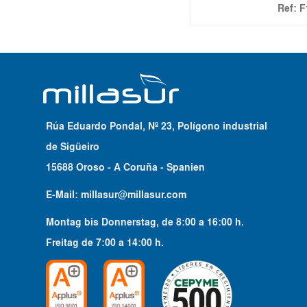
Ref:
F
Rúa Eduardo Pondal, Nº 23, Polígono industrial
de Sigüeiro
15688 Oroso - A Coruña - Spanien
E-Mail:
millasur@millasur.com
Montag bis Donnerstag
, de
8:00
a
16:00
h.
Freitag
de
7:00
a
14:00
h.