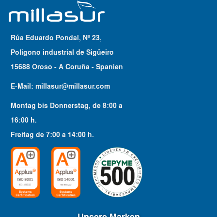
Rúa Eduardo Pondal, Nº 23,
Polígono industrial de Sigüeiro
15688 Oroso - A Coruña - Spanien
E-Mail:
millasur@millasur.com
Montag bis Donnerstag
, de
8:00
a
16:00
h.
Freitag
de
7:00
a
14:00
h.
Unsere Marken