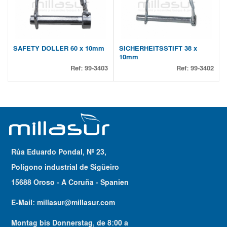
SAFETY DOLLER 60 x 10mm
SICHERHEITSSTIFT 38 x
10mm
Ref:
99-3403
Ref:
99-3402
Rúa Eduardo Pondal, Nº 23,
Polígono industrial de Sigüeiro
15688 Oroso - A Coruña - Spanien
E-Mail:
millasur@millasur.com
Montag bis Donnerstag
, de
8:00
a