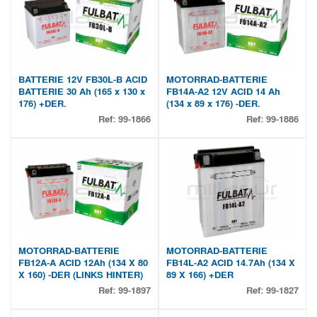
BATTERIE 12V FB30L-B ACID
MOTORRAD-BATTERIE
BATTERIE 30 Ah (165 x 130 x
FB14A-A2 12V ACID 14 Ah
176) +DER.
(134 x 89 x 176) -DER.
Ref:
99-1866
Ref:
99-1886
MOTORRAD-BATTERIE
MOTORRAD-BATTERIE
FB12A-A ACID 12Ah (134 X 80
FB14L-A2 ACID 14.7Ah (134 X
X 160) -DER (LINKS HINTER)
89 X 166) +DER
Ref:
99-1897
Ref:
99-1827