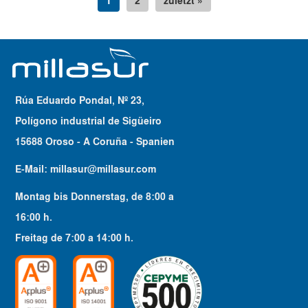
1
2
zuletzt »
Rúa Eduardo Pondal, Nº 23,
Polígono industrial de Sigüeiro
15688 Oroso - A Coruña - Spanien
E-Mail:
millasur@millasur.com
Montag bis Donnerstag
, de
8:00
a
16:00
h.
Freitag
de
7:00
a
14:00
h.