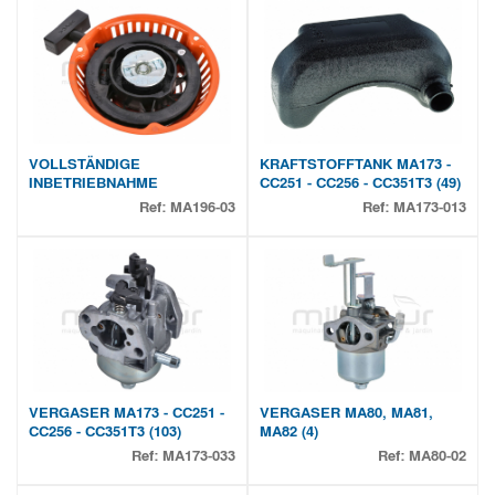
VOLLSTÄNDIGE
KRAFTSTOFFTANK MA173 -
INBETRIEBNAHME
CC251 - CC256 - CC351T3 (49)
Ref:
MA196-03
Ref:
MA173-013
VERGASER MA173 - CC251 -
VERGASER MA80, MA81,
CC256 - CC351T3 (103)
MA82 (4)
Ref:
MA173-033
Ref:
MA80-02