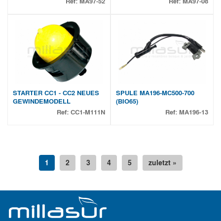
Ref:
MA97-52
Ref:
MA97-08
STARTER CC1 - CC2 NEUES
SPULE MA196-MC500-700
GEWINDEMODELL
(BIO65)
Ref:
CC1-M111N
Ref:
MA196-13
1
2
3
4
5
zuletzt »