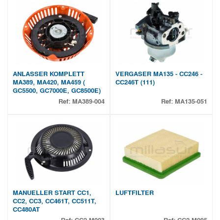
ANLASSER KOMPLETT
VERGASER MA135 - CC246 -
MA389, MA420, MA459 (
CC246T (111)
GC5500, GC7000E, GC8500E)
Ref:
MA389-004
Ref:
MA135-051
MANUELLER START CC1,
LUFTFILTER
CC2, CC3, CC461T, CC511T,
CC480AT