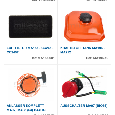
Ref:
CC2-M003
Ref:
CC2-M095
LUFTFILTER MA135 - CC246 -
KRAFTSTOFFTANK MA196 -
CC246T
MA212
Ref:
MA135-001
Ref:
MA196-10
ANLASSER KOMPLETT
AUSSCHALTER MA97 (BIO65)
MA97, MA98 (63) BA4C15