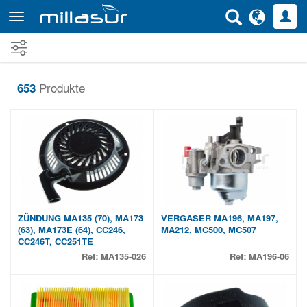
Direkt
zum
Inhalt
653
Produkte
ZÜNDUNG MA135 (70), MA173
VERGASER MA196, MA197,
(63), MA173E (64), CC246,
MA212, MC500, MC507
CC246T, CC251TE
Ref:
MA135-026
Ref:
MA196-06