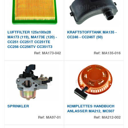
LUFTFILTER 125x100x28
KRAFTSTOFFTANK MA135 -
MA173 (119), MA173E (120) -
CC246 - CC246T (50)
CC251 CC251T CC251TE
CC256 CC256TV CC351T3
Ref:
MA173-042
Ref:
MA135-016
SPRINKLER
KOMPLETTES HANDBUCH
ANLASSER MA212, MC507
Ref:
MA97-01
Ref:
MA212-002