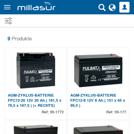
Direkt
zum
Inhalt
9
Produkte
AGM-ZYKLUS-BATTERIE
AGM-ZYKLUS-BATTERIE
FPC12-20 12V 20 Ah.( 181,5 x
FPC12-8 12V 8 Ah.( 151 x 65 x
76,5 x 167,5 ) (+ RECHTS)
99,5 )
Ref:
99-1772
Ref:
99-177