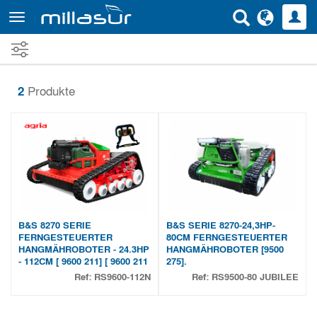
Direkt
zum
Inhalt
2
Produkte
B&S 8270 SERIE
B&S SERIE 8270-24,3HP-
FERNGESTEUERTER
80CM FERNGESTEUERTER
HANGMÄHROBOTER - 24.3HP
HANGMÄHROBOTER [9500
- 112CM [ 9600 211] [ 9600 211
275].
Ref:
RS9600-112N
Ref:
RS9500-80 JUBILEE