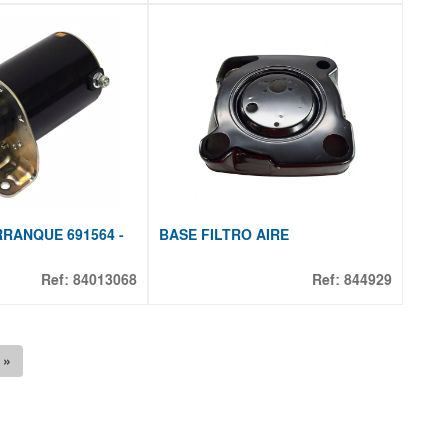
RANQUE 691564 -
BASE FILTRO AIRE
Ref:
84013068
Ref:
844929
 »