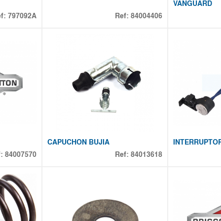
VANGUARD
ef:
797092A
Ref:
84004406
CAPUCHON BUJIA
INTERRUPTOR
f:
84007570
Ref:
84013618