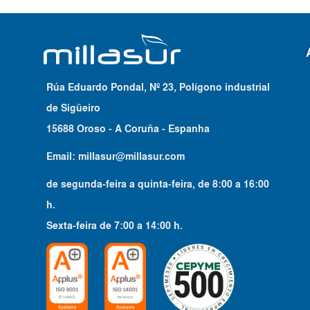
Rúa Eduardo Pondal, Nº 23, Polígono industrial
de Sigüeiro
15688 Oroso - A Coruña - Espanha
Email:
millasur@millasur.com
de segunda-feira a quinta-feira
, de
8:00
a
16:00
h.
Sexta-feira
de
7:00
a
14:00
h.