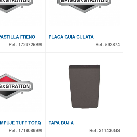
 PASTILLA FRENO
PLACA GUIA CULATA
Ref:
1724725SM
Ref:
592874
EMPUJE TUFF TORQ
TAPA BUJIA
Ref:
1718089SM
Ref:
311430GS