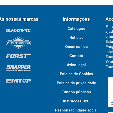
As nossas marcas
Informações
Aco
Mill
Catálogos
ajud
o re
Notícias
Est
Quem somos
Pro
Ini
Contato
Eur
You
Aviso legal
Euro
Política de Cookies
Política de privacidade
Fundos públicos
Instruções B2B
Responsabilidade social