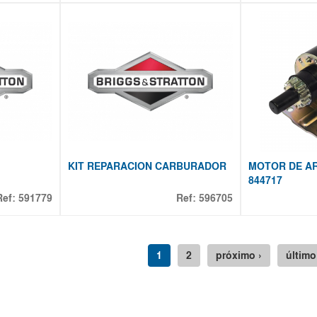
KIT REPARACION CARBURADOR
MOTOR DE AR
844717
Ref:
591779
Ref:
596705
1
2
próximo ›
último