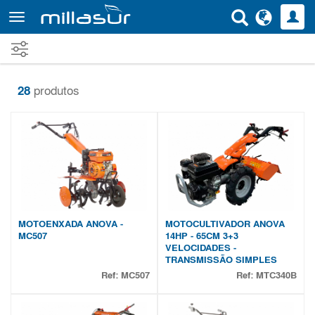
Saltar
para
o
conteúdo
principal
28
produtos
MOTOENXADA ANOVA -
MOTOCULTIVADOR ANOVA
MC507
14HP - 65CM 3+3
VELOCIDADES -
TRANSMISSÃO SIMPLES
Ref:
MC507
Ref:
MTC340B