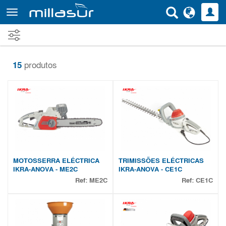
Saltar
para
o
conteúdo
principal
15
produtos
MOTOSSERRA ELÉCTRICA
TRIMISSÕES ELÉCTRICAS
IKRA-ANOVA - ME2C
IKRA-ANOVA - CE1C
Ref:
ME2C
Ref:
CE1C