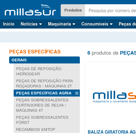
Saltar
para
Produtos
o
conteúdo
Início
Notícias
Maquinaria
Consumíveis
Peças d
principal
PEÇAS ESPECÍFICAS
6
produtos de
PEÇA
GERAIS
PEÇAS DE REPOSIÇÃO
HIDROGEAR
PEÇAS DE REPOSIÇÃO PARA
ROÇADORAS / MÁQUINAS 2T
PEÇAS ESPECÍFICAS AGRIA
PEÇAS SOBRESSALENTES
CORTADORES DE RELVA /
MÁQUINAS 4T
PEÇAS SOBRESSALENTES
FÖRST
RECAMBIOS EMTOP
BALIZA GIRATORIA AG