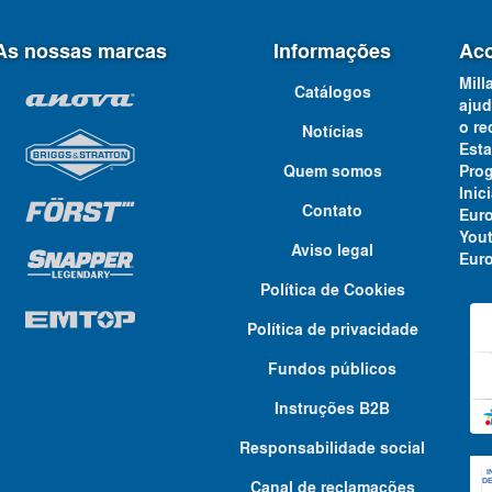
As nossas marcas
Informações
Aco
Mill
Catálogos
ajud
o re
Notícias
Est
Quem somos
Pro
Ini
Contato
Eur
You
Aviso legal
Euro
Política de Cookies
Política de privacidade
Fundos públicos
Instruções B2B
Responsabilidade social
Canal de reclamações