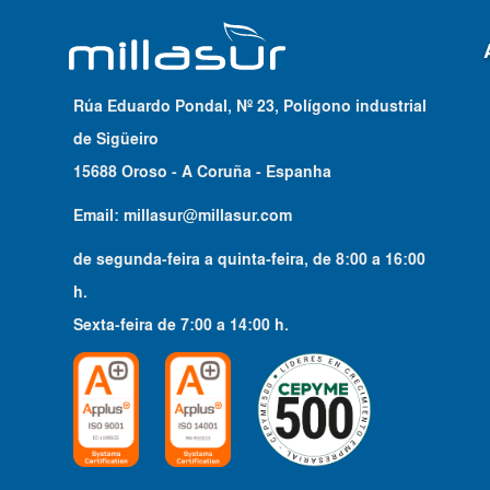
Rúa Eduardo Pondal, Nº 23, Polígono industrial
de Sigüeiro
15688 Oroso - A Coruña - Espanha
Email:
millasur@millasur.com
de segunda-feira a quinta-feira
, de
8:00
a
16:00
h.
Sexta-feira
de
7:00
a
14:00
h.