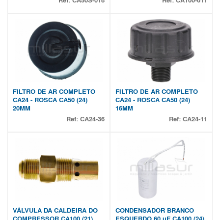
Ref:
CA50S-018
Ref:
CA100-011
FILTRO DE AR COMPLETO
FILTRO DE AR COMPLETO
CA24 - ROSCA CA50 (24)
CA24 - ROSCA CA50 (24)
20MM
16MM
Ref:
CA24-36
Ref:
CA24-11
VÁLVULA DA CALDEIRA DO
CONDENSADOR BRANCO
COMPRESSOR CA100 (21)
ESQUERDO 60 uF CA100 (24)