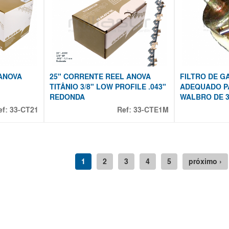
ANOVA
25" CORRENTE REEL ANOVA
FILTRO DE G
TITÂNIO 3/8" LOW PROFILE .043"
ADEQUADO P
REDONDA
WALBRO DE 30
ef:
33-CT21
Ref:
33-CTE1M
1
2
3
4
5
próximo ›