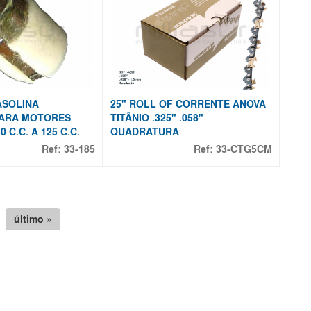
ASOLINA
25" ROLL OF CORRENTE ANOVA
ARA MOTORES
TITÂNIO .325" .058"
 C.C. A 125 C.C.
QUADRATURA
Ref:
33-185
Ref:
33-CTG5CM
último »