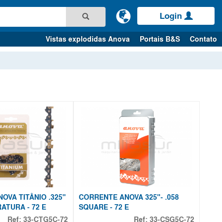
Login
Vistas explodidas Anova
Portais B&S
Contato
OVA TITÂNIO .325"
CORRENTE ANOVA 325"- .058
RATURA - 72 E
SQUARE - 72 E
Ref:
33-CTG5C-72
Ref:
33-CSG5C-72