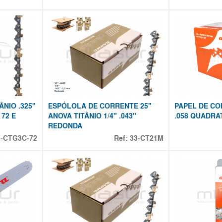
NIO .325"
ESPÓLOLA DE CORRENTE 25"
PAPEL DE CO
 72 E
ANOVA TITÂNIO 1/4" .043"
.058 QUADR
REDONDA
3-CTG3C-72
Ref:
33-CT21M