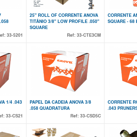
V
25" ROLL OF CORRENTE ANOVA
CORRENTE ANO
.058
TITÂNIO 3/8" LOW PROFILE .050"
SQUARE - 68 
SQUARE
ef:
33-5201
Ref:
33-CTE3CM
 1/4 .043
PAPEL DA CADEIA ANOVA 3/8
CORRENTE RO
.058 QUADRATURA
.043 PRUNER
ef:
33-CS21
Ref:
33-CSD5C