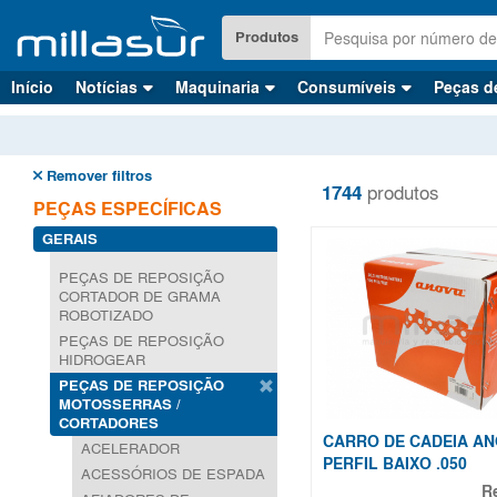
Saltar
para
Produtos
o
conteúdo
Início
Notícias
Maquinaria
Consumíveis
Peças d
principal
Remover filtros
1744
produtos
PEÇAS ESPECÍFICAS
GERAIS
PEÇAS DE REPOSIÇÃO
CORTADOR DE GRAMA
ROBOTIZADO
PEÇAS DE REPOSIÇÃO
HIDROGEAR
PEÇAS DE REPOSIÇÃO
MOTOSSERRAS /
CORTADORES
CARRO DE CADEIA ANO
ACELERADOR
PERFIL BAIXO .050
ACESSÓRIOS DE ESPADA
R