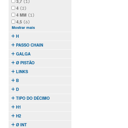
3,7
(1)
4
(2)
4 MM
(1)
4,5
(6)
Mostrar mais
H
PASSO CHAIN
GALGA
Ø PISTÃO
LINKS
B
D
TIPO DO DÉCIMO
H1
H2
Ø INT