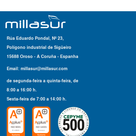
Rúa Eduardo Pondal, Nº 23,
Polígono industrial de Sigüeiro
15688 Oroso - A Coruña - Espanha
Email:
millasur@millasur.com
de segunda-feira a quinta-feira
, de
8:00
a
16:00
h.
Sexta-feira
de
7:00
a
14:00
h.