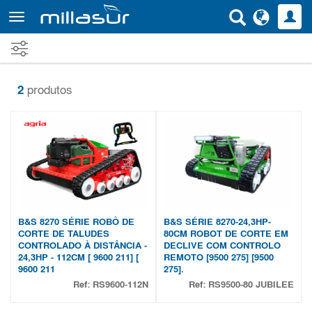
Saltar
para
o
conteúdo
principal
2
produtos
B&S 8270 SÉRIE ROBÔ DE
B&S SÉRIE 8270-24,3HP-
CORTE DE TALUDES
80CM ROBOT DE CORTE EM
CONTROLADO À DISTÂNCIA -
DECLIVE COM CONTROLO
24,3HP - 112CM [ 9600 211] [
REMOTO [9500 275] [9500
9600 211
275].
Ref:
RS9600-112N
Ref:
RS9500-80 JUBILEE