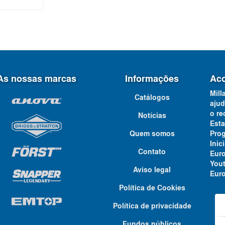
As nossas marcas
Informações
Aco
Mill
Catálogos
ajud
o re
Notícias
Est
Quem somos
Pro
Ini
Contato
Eur
You
Aviso legal
Euro
Política de Cookies
Política de privacidade
Fundos públicos