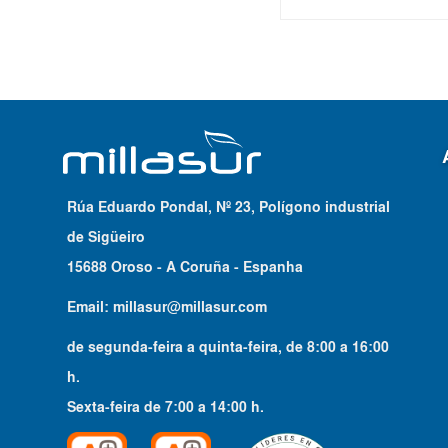
Rúa Eduardo Pondal, Nº 23, Polígono industrial
de Sigüeiro
15688 Oroso - A Coruña - Espanha
Email:
millasur@millasur.com
de segunda-feira a quinta-feira
, de
8:00
a
16:00
h.
Sexta-feira
de
7:00
a
14:00
h.