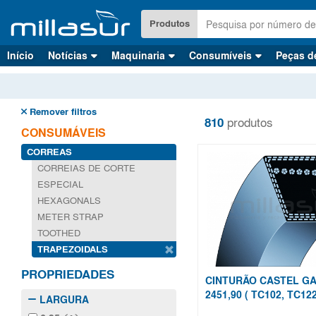
Saltar
para
Produtos
o
conteúdo
Início
Notícias
Maquinaria
Consumíveis
Peças d
principal
Remover filtros
810
produtos
CONSUMÁVEIS
CORREAS
CORREIAS DE CORTE
ESPECIAL
HEXAGONALS
METER STRAP
TOOTHED
TRAPEZOIDALS
PROPRIEDADES
CINTURÃO CASTEL GA
2451,90 ( TC102, TC122
LARGURA