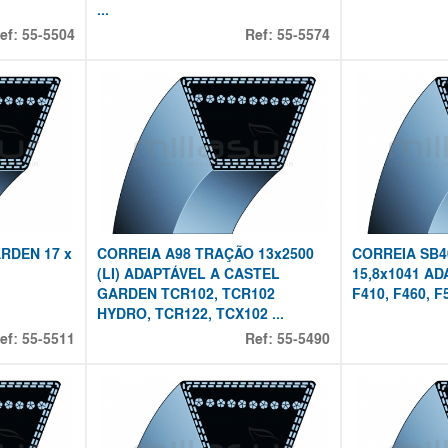
...
ef:
55-5504
Ref:
55-5574
RDEN 17 x
CORREIA A98 TRAÇÃO 13x2500
CORREIA SB
(LI) ADAPTÁVEL A CASTEL
15,8x1041 A
GARDEN TCR102, TCR102
F410, F460, F5
HYDRO, TCR122, TCX102 ...
ef:
55-5511
Ref:
55-5490