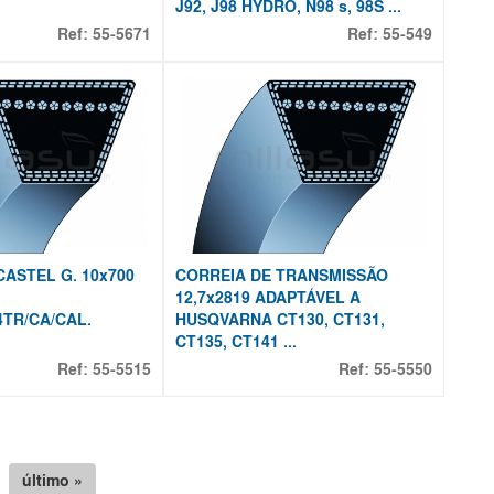
J92, J98 HYDRO, N98 s, 98S ...
Ref:
55-5671
Ref:
55-549
CASTEL G. 10x700
CORREIA DE TRANSMISSÃO
12,7x2819 ADAPTÁVEL A
4TR/CA/CAL.
HUSQVARNA CT130, CT131,
CT135, CT141 ...
Ref:
55-5515
Ref:
55-5550
último »