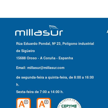
Rúa Eduardo Pondal, Nº 23, Polígono industrial
de Sigüeiro
15688 Oroso - A Coruña - Espanha
Email:
millasur@millasur.com
de segunda-feira a quinta-feira
, de
8:00
a
16:00
h.
Sexta-feira
de
7:00
a
14:00
h.