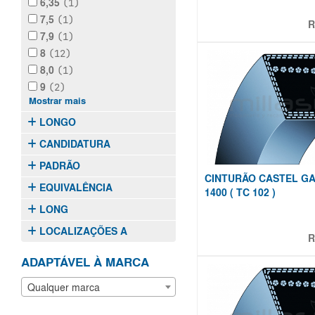
6,35
(1)
7,5
(1)
R
7,9
(1)
8
(12)
8,0
(1)
9
(2)
Mostrar mais
LONGO
CANDIDATURA
PADRÃO
CINTURÃO CASTEL GA
EQUIVALÊNCIA
1400 ( TC 102 )
LONG
LOCALIZAÇÕES A
R
ADAPTÁVEL À MARCA
Qualquer marca