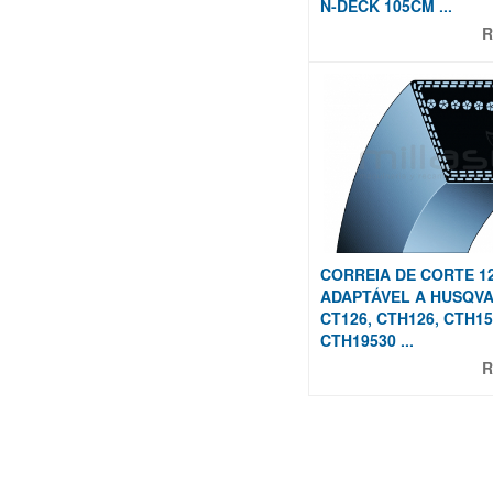
N-DECK 105CM ...
R
CORREIA DE CORTE 12
ADAPTÁVEL A HUSQV
CT126, CTH126, CTH15
CTH19530 ...
R