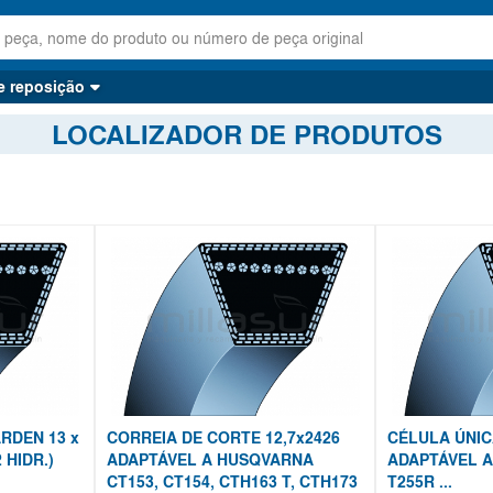
e reposição
LOCALIZADOR DE PRODUTOS
RDEN 13 x
CORREIA DE CORTE 12,7x2426
CÉLULA ÚNIC
 HIDR.)
ADAPTÁVEL A HUSQVARNA
ADAPTÁVEL A
CT153, CT154, CTH163 T, CTH173
T255R ...