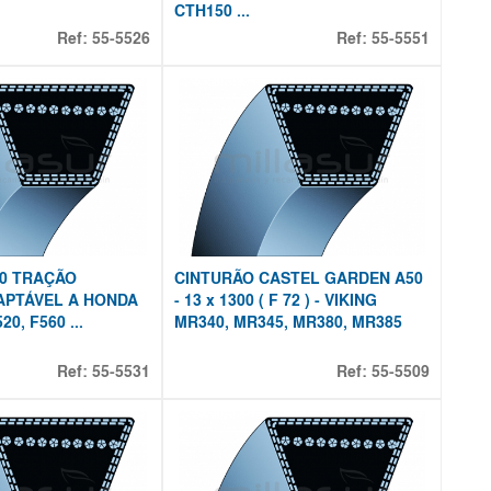
CTH150 ...
Ref:
55-5526
Ref:
55-5551
40 TRAÇÃO
CINTURÃO CASTEL GARDEN A50
DAPTÁVEL A HONDA
- 13 x 1300 ( F 72 ) - VIKING
20, F560 ...
MR340, MR345, MR380, MR385
Ref:
55-5531
Ref:
55-5509