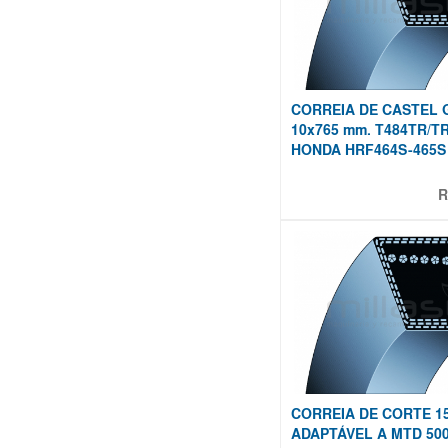
CORREIA DE CASTEL G
10x765 mm. T484TR/TR
HONDA HRF464S-465S 
R
CORREIA DE CORTE 15
ADAPTÁVEL A MTD 500