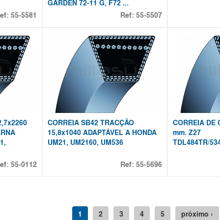
GARDEN 72-11 G, F72 ...
ef:
55-5581
Ref:
55-5507
,7x2260
CORREIA SB42 TRACÇÃO
CORREIA DE 
ARNA
15,8x1040 ADAPTÁVEL A HONDA
mm. Z27
1,
UM21, UM2160, UM536
TDL484TR/53
ef:
55-0112
Ref:
55-5696
1
2
3
4
5
próximo ›