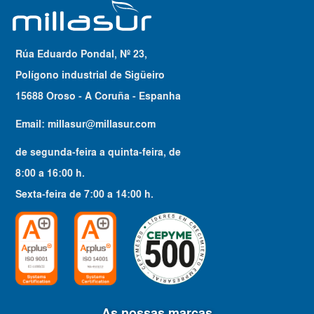
Rúa Eduardo Pondal, Nº 23,
Polígono industrial de Sigüeiro
15688 Oroso - A Coruña - Espanha
Email:
millasur@millasur.com
de segunda-feira a quinta-feira
, de
8:00
a
16:00
h.
Sexta-feira
de
7:00
a
14:00
h.
As nossas marcas