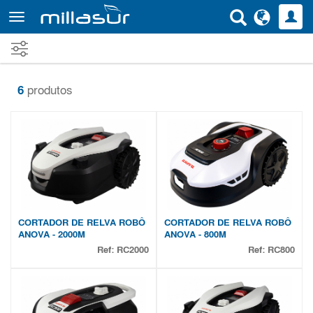
Saltar
para
o
conteúdo
principal
6
produtos
CORTADOR DE RELVA ROBÔ
CORTADOR DE RELVA ROBÔ
ANOVA - 2000M
ANOVA - 800M
Ref:
RC2000
Ref:
RC800