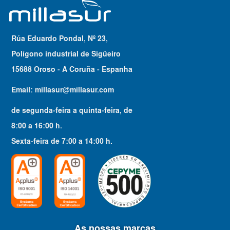
Rúa Eduardo Pondal, Nº 23,
Polígono industrial de Sigüeiro
15688 Oroso - A Coruña - Espanha
Email:
millasur@millasur.com
de segunda-feira a quinta-feira
, de
8:00
a
16:00
h.
Sexta-feira
de
7:00
a
14:00
h.
As nossas marcas