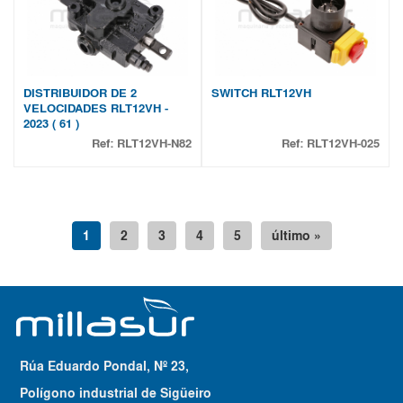
DISTRIBUIDOR DE 2
SWITCH RLT12VH
VELOCIDADES RLT12VH -
2023 ( 61 )
Ref:
RLT12VH-N82
Ref:
RLT12VH-025
1
2
3
4
5
último »
Rúa Eduardo Pondal, Nº 23,
Polígono industrial de Sigüeiro