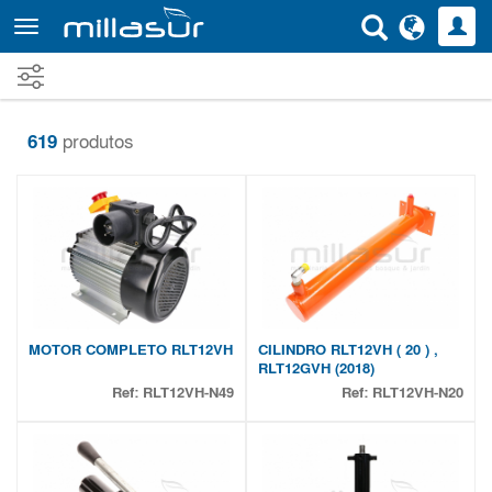
Saltar
para
o
conteúdo
principal
619
produtos
MOTOR COMPLETO RLT12VH
CILINDRO RLT12VH ( 20 ) ,
RLT12GVH (2018)
Ref:
RLT12VH-N49
Ref:
RLT12VH-N20