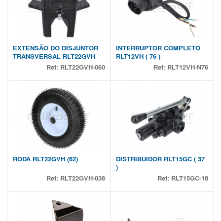
EXTENSÃO DO DISJUNTOR
INTERRUPTOR COMPLETO
TRANSVERSAL RLT22GVH
RLT12VH ( 76 )
Ref:
RLT22GVH-060
Ref:
RLT12VH-N76
RODA RLT22GVH (62)
DISTRIBUIDOR RLT15GC ( 37
)
Ref:
RLT22GVH-038
Ref:
RLT15GC-18