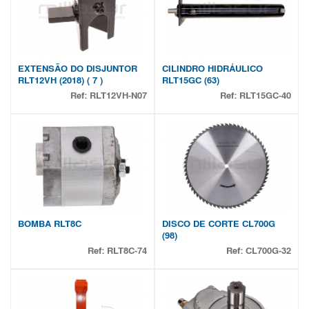
EXTENSÃO DO DISJUNTOR
CILINDRO HIDRÁULICO
RLT12VH (2018) ( 7 )
RLT15GC (63)
Ref:
RLT12VH-N07
Ref:
RLT15GC-40
BOMBA RLT8C
DISCO DE CORTE CL700G
(98)
Ref:
RLT8C-74
Ref:
CL700G-32