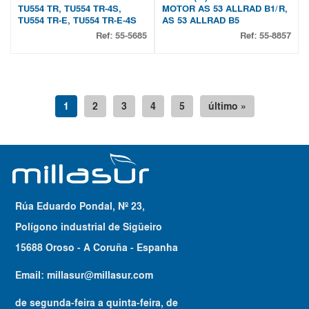
TU554 TR, TU554 TR-4S,
MOTOR AS 53 ALLRAD B1/R,
TU554 TR-E, TU554 TR-E-4S
AS 53 ALLRAD B5
Ref:
55-5685
Ref:
55-8857
1
2
3
4
5
último »
Rúa Eduardo Pondal, Nº 23,
Polígono industrial de Sigüeiro
15688 Oroso - A Coruña - Espanha
Email:
millasur@millasur.com
de segunda-feira a quinta-feira
, de