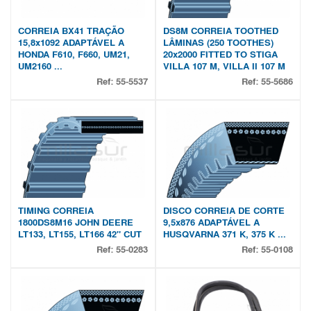
CORREIA BX41 TRAÇÃO
DS8M CORREIA TOOTHED
15,8x1092 ADAPTÁVEL A
LÂMINAS (250 TOOTHES)
HONDA F610, F660, UM21,
20x2000 FITTED TO STIGA
UM2160 ...
VILLA 107 M, VILLA II 107 M
Ref:
55-5537
Ref:
55-5686
TIMING CORREIA
DISCO CORREIA DE CORTE
1800DS8M16 JOHN DEERE
9,5x876 ADAPTÁVEL A
LT133, LT155, LT166 42" CUT
HUSQVARNA 371 K, 375 K ...
Ref:
55-0283
Ref:
55-0108