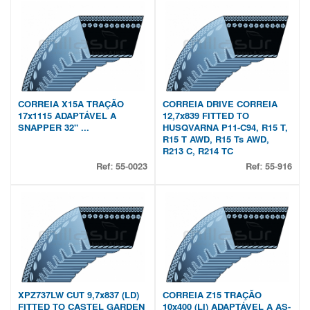
CORREIA X15A TRAÇÃO
CORREIA DRIVE CORREIA
17x1115 ADAPTÁVEL A
12,7x839 FITTED TO
SNAPPER 32" ...
HUSQVARNA P11-C94, R15 T,
R15 T AWD, R15 Ts AWD,
R213 C, R214 TC
Ref:
55-0023
Ref:
55-916
XPZ737LW CUT 9,7x837 (LD)
CORREIA Z15 TRAÇÃO
FITTED TO CASTEL GARDEN
10x400 (LI) ADAPTÁVEL A AS-