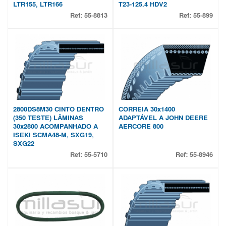
LTR155, LTR166
T23-125.4 HDV2
Ref:
55-8813
Ref:
55-899
2800DS8M30 CINTO DENTRO
CORREIA 30x1400
(350 TESTE) LÂMINAS
ADAPTÁVEL A JOHN DEERE
30x2800 ACOMPANHADO A
AERCORE 800
ISEKI SCMA48-M, SXG19,
SXG22
Ref:
55-5710
Ref:
55-8946