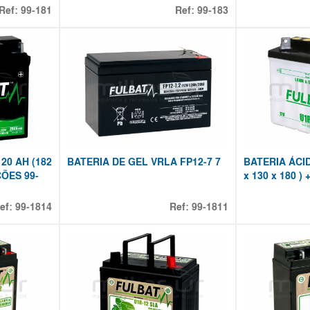
Ref:
99-181
Ref:
99-183
20 AH (182
BATERIA DE GEL VRLA FP12-7 7
BATERIA ÁCID
ÇÕES 99-
x 130 x 180 )
ef:
99-1814
Ref:
99-1811