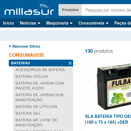
Saltar
para
Produtos
o
conteúdo
Início
Notícias
Maquinaria
Consumíveis
Peças d
principal
Remover filtros
130
produtos
CONSUMÁVEIS
BATERIAS
ACESSÓRIOS DE BATERIA
BATERIA CÍCLICA
BATERIA DE JARDIM COM
PACOTE ÁCIDO
BATERIA DE JARDIM SEM
MANUTENÇÃO
BATERIA DE LÍTIO-ÍON
BATERIA GEL
SLA BATERIA TIPO GE
BATERIA MF LIVRE DE
(180 x 75 x 165) +DER
MANUTENÇÃO