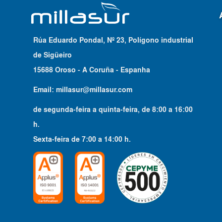
Rúa Eduardo Pondal, Nº 23, Polígono industrial
de Sigüeiro
15688 Oroso - A Coruña - Espanha
Email:
millasur@millasur.com
de segunda-feira a quinta-feira
, de
8:00
a
16:00
h.
Sexta-feira
de
7:00
a
14:00
h.