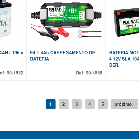
AH ( 195 x
F4 1-4Ah CARREGAMENTO DE
BATERIA MOT
BATERIA
4 12V SLA 10A
DER.
ef:
99-1832
Ref:
99-1858
1
2
3
4
5
próximo ›