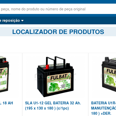
e reposição
LOCALIZADOR DE PRODUTOS
L 18 AH
SLA U1-12 GEL BATERIA 32 Ah.
BATERIA U1R
(195 x 130 x 180 ) (c/1pc)
MANUTENÇÃO. 
180 ) +DER.