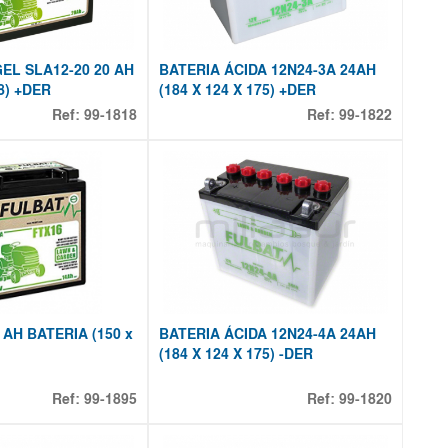
EL SLA12-20 20 AH
BATERIA ÁCIDA 12N24-3A 24AH
68) +DER
(184 X 124 X 175) +DER
Ref:
99-1818
Ref:
99-1822
 AH BATERIA (150 x
BATERIA ÁCIDA 12N24-4A 24AH
(184 X 124 X 175) -DER
Ref:
99-1895
Ref:
99-1820