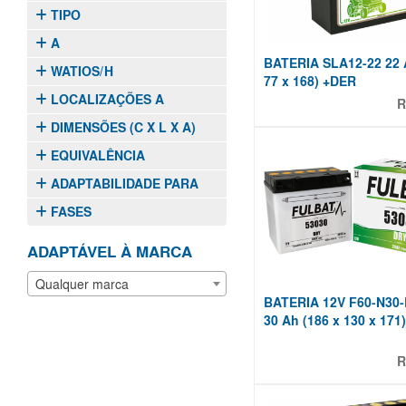
TIPO
A
BATERIA SLA12-22 22 
WATIOS/H
77 x 168) +DER
LOCALIZAÇÕES A
R
DIMENSÕES (C X L X A)
EQUIVALÊNCIA
ADAPTABILIDADE PARA
FASES
ADAPTÁVEL À MARCA
Qualquer marca
BATERIA 12V F60-N30
30 Ah (186 x 130 x 171
R