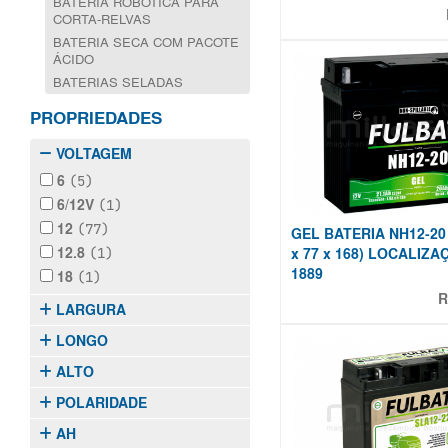
BATERIA ROBÓTICA PARA
CORTA-RELVAS
BATERIA SECA COM PACOTE
ÁCIDO
BATERIAS SELADAS
PROPRIEDADES
VOLTAGEM
6
(5)
6/12V
(1)
12
(77)
GEL BATERIA NH12-20 
12.8
(1)
x 77 x 168) LOCALIZA
1889
18
(1)
R
LARGURA
LONGO
ALTO
POLARIDADE
AH