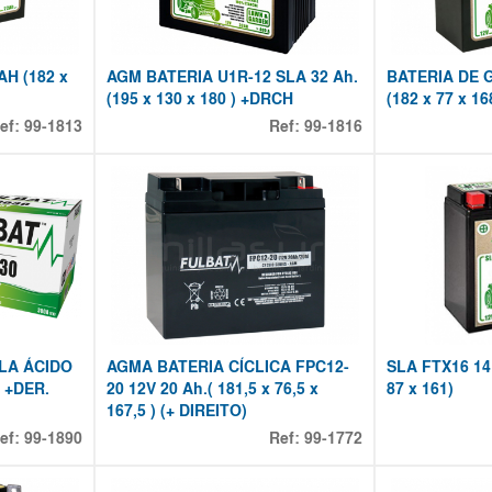
AH (182 x
AGM BATERIA U1R-12 SLA 32 Ah.
BATERIA DE G
(195 x 130 x 180 ) +DRCH
(182 x 77 x 1
ef:
99-1813
Ref:
99-1816
-LA ÁCIDO
AGMA BATERIA CÍCLICA FPC12-
SLA FTX16 14
) +DER.
20 12V 20 Ah.( 181,5 x 76,5 x
87 x 161)
167,5 ) (+ DIREITO)
ef:
99-1890
Ref:
99-1772