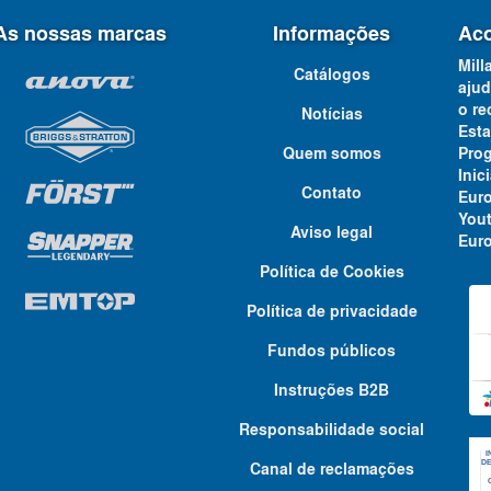
As nossas marcas
Informações
Aco
Mill
Catálogos
ajud
o re
Notícias
Est
Quem somos
Pro
Ini
Contato
Eur
You
Aviso legal
Euro
Política de Cookies
Política de privacidade
Fundos públicos
Instruções B2B
Responsabilidade social
Canal de reclamações