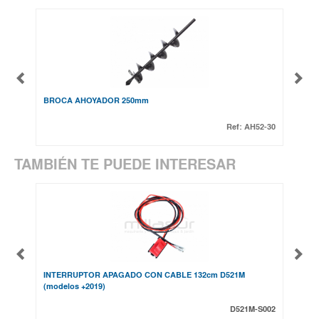
BROCA AHOYADOR 250mm
BROC
Ref:
AH52-30
TAMBIÉN TE PUEDE INTERESAR
INTERRUPTOR APAGADO CON CABLE 132cm D521M
PIST
(modelos +2019)
D521M-S002