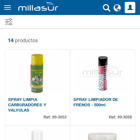
Ir
al
contenido
principal
14
productos
SPRAY LIMPIA
SPRAY LIMPIADOR DE
CARBURADORES Y
FRENOS - 500ml
VALVULAS
Ref:
99-3052
Ref:
99-3058