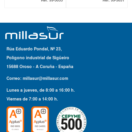
Ref:
99-3033
Ref:
99-3031
Rúa Eduardo Pondal, Nº 23,
Polígono industrial de Sigüeiro
15688 Oroso - A Coruña - España
Correo:
millasur@millasur.com
Lunes a jueves
, de
8:00
a
16:00
h.
Viernes
de
7:00
a
14:00
h.