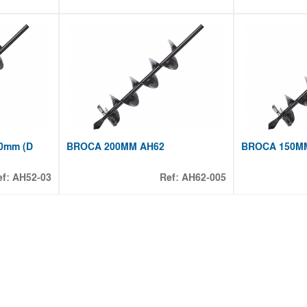
0mm (D
BROCA 200MM AH62
BROCA 150M
ef:
AH52-03
Ref:
AH62-005