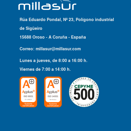
Rúa Eduardo Pondal, Nº 23, Polígono industrial
de Sigüeiro
15688 Oroso - A Coruña - España
Correo:
millasur@millasur.com
Lunes a jueves
, de
8:00
a
16:00
h.
Viernes
de
7:00
a
14:00
h.