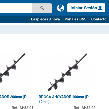
Iniciar Sesión
Despieces Anova
Portales B&S
Contacto
ADOR 200mm (D
BROCA AHOYADOR 100mm (D
19mm)
Ref:
AH52-01
Ref:
AH52-02