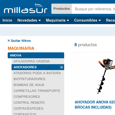
Ir
al
Productos
contenido
principal
Inicio
Novedades
Maquinaria
Consumibles
Reca
Quitar filtros
8
productos
MAQUINARIA
ANOVA
AFILADORAS CADENA
AHOYADORES
ATADORAS PODA A BATERÍA
BIOTRITURADORES
BOMBAS DE AGUA
CARRETILLAS TRANSPORTE
COMPRESORES
AHOYADOR ANOVA 62C
CONTROL REMOTO
BROCAS INCLUIDAS)
CORTACÉSPEDES
CORTASETOS