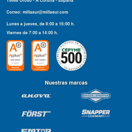
15688 Oroso - A Coruña - España
Correo:
millasur@millasur.com
Lunes a jueves
, de
8:00
a
16:00
h.
Viernes
de
7:00
a
14:00
h.
Nuestras marcas