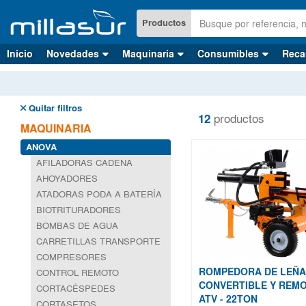
Ir
al
Productos
contenido
principal
Inicio
Novedades
Maquinaria
Consumibles
Reca
Quitar filtros
12
productos
MAQUINARIA
ANOVA
AFILADORAS CADENA
AHOYADORES
ATADORAS PODA A BATERÍA
BIOTRITURADORES
BOMBAS DE AGUA
CARRETILLAS TRANSPORTE
COMPRESORES
ROMPEDORA DE LEÑA
CONTROL REMOTO
CONVERTIBLE Y REM
CORTACÉSPEDES
ATV - 22TON
CORTASETOS