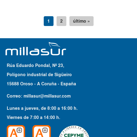
1
2
último »
Rúa Eduardo Pondal, Nº 23,
Polígono industrial de Sigüeiro
15688 Oroso - A Coruña - España
Correo:
millasur@millasur.com
Lunes a jueves
, de
8:00
a
16:00
h.
Viernes
de
7:00
a
14:00
h.