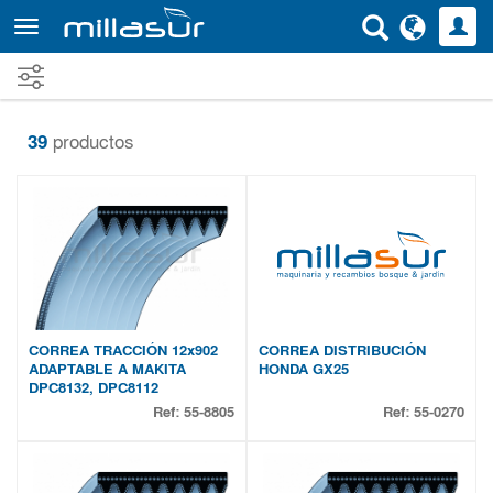
Ir
al
contenido
principal
39
productos
CORREA TRACCIÓN 12x902
CORREA DISTRIBUCIÓN
ADAPTABLE A MAKITA
HONDA GX25
DPC8132, DPC8112
Ref:
55-8805
Ref:
55-0270