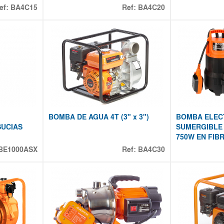
ef:
BA4C15
Ref:
BA4C20
BOMBA DE AGUA 4T (3" x 3")
BOMBA ELEC
SUCIAS
SUMERGIBLE
750W EN FIB
BE1000ASX
Ref:
BA4C30