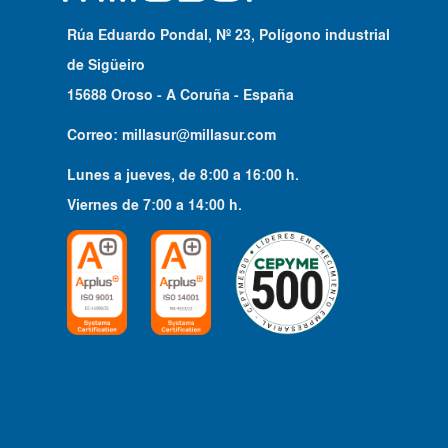
Rúa Eduardo Pondal, Nº 23, Polígono industrial
de Sigüeiro
15688 Oroso - A Coruña - España
Correo:
millasur@millasur.com
Lunes a jueves
, de
8:00
a
16:00
h.
Viernes
de
7:00
a
14:00
h.