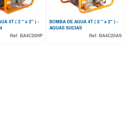
 4T ( 2 " x 2" ) -
BOMBA DE AGUA 4T ( 2 " x 2" ) -
N
AGUAS SUCIAS
Ref:
BA4C20HP
Ref:
BA4C20AS