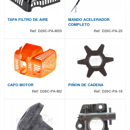
TAPA FILTRO DE AIRE
MANDO ACELERADOR
COMPLETO
Ref:
D26C-PA-M59
Ref:
D26C-PA-25
CAPO MOTOR
PIÑON DE CADENA
Ref:
D26C-PA-M2
Ref:
D26C-PA-18