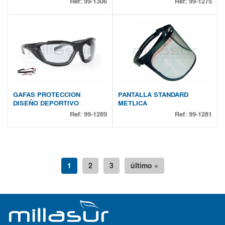
Ref:
99-1306
Ref:
99-1275
GAFAS PROTECCION
PANTALLA STANDARD
DISEÑO DEPORTIVO
METLICA
Ref:
99-1289
Ref:
99-1281
1
2
3
último »