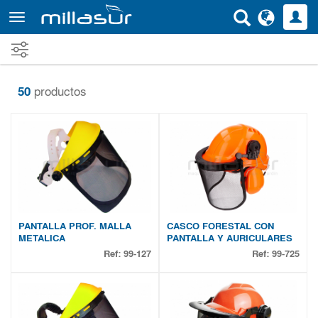
Ir
al
contenido
principal
50
productos
PANTALLA PROF. MALLA
CASCO FORESTAL CON
METALICA
PANTALLA Y AURICULARES
Ref:
99-127
Ref:
99-725