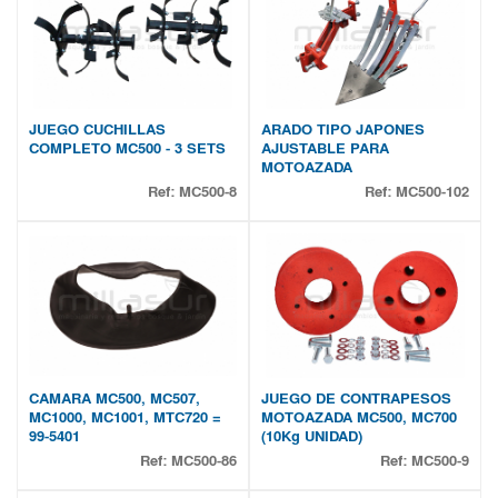
JUEGO CUCHILLAS
ARADO TIPO JAPONES
COMPLETO MC500 - 3 SETS
AJUSTABLE PARA
MOTOAZADA
Ref:
MC500-8
Ref:
MC500-102
CAMARA MC500, MC507,
JUEGO DE CONTRAPESOS
MC1000, MC1001, MTC720 =
MOTOAZADA MC500, MC700
99-5401
(10Kg UNIDAD)
Ref:
MC500-86
Ref:
MC500-9