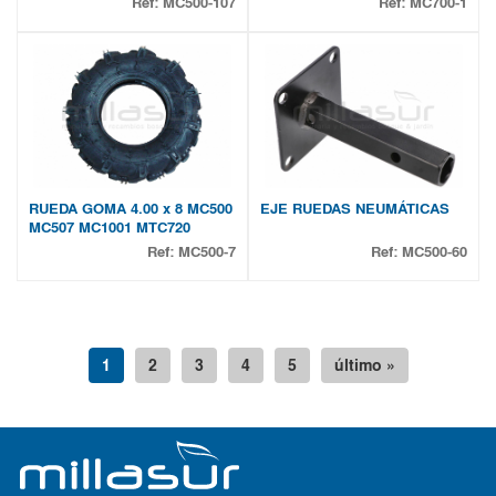
Ref:
MC500-107
Ref:
MC700-1
RUEDA GOMA 4.00 x 8 MC500
EJE RUEDAS NEUMÁTICAS
MC507 MC1001 MTC720
Ref:
MC500-7
Ref:
MC500-60
1
2
3
4
5
último »