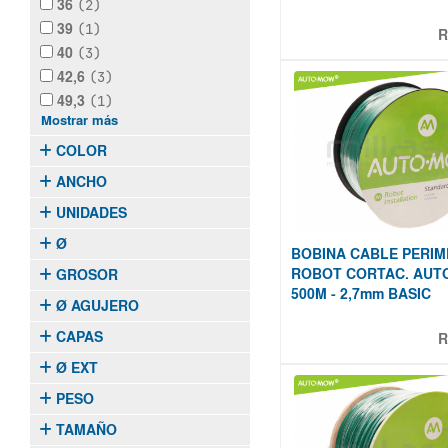
36
(2)
39
(1)
R
40
(3)
42,6
(3)
49,3
(1)
Mostrar más
COLOR
ANCHO
UNIDADES
Ø
BOBINA CABLE PERI
ROBOT CORTAC. AU
GROSOR
500M - 2,7mm BASIC
Ø AGUJERO
CAPAS
R
Ø EXT
PESO
TAMAÑO