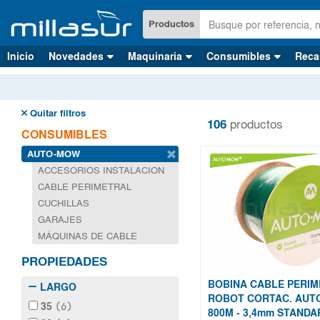
Ir
al
Productos
contenido
principal
Inicio
Novedades
Maquinaria
Consumibles
Reca
Quitar filtros
106
productos
CONSUMIBLES
AUTO-MOW
ACCESORIOS INSTALACION
CABLE PERIMETRAL
CUCHILLAS
GARAJES
MÁQUINAS DE CABLE
PROPIEDADES
BOBINA CABLE PERI
LARGO
ROBOT CORTAC. AU
35
(6)
800M - 3,4mm STANDA