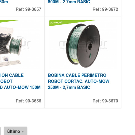
50m
800M - 2,7mm BASIC
Ref:
99-3657
Ref:
99-3672
CIÓN CABLE
BOBINA CABLE PERIMETRO
ROBOT
ROBOT CORTAC. AUTO-MOW
D AUTO-MOW 150M
250M - 2,7mm BASIC
Ref:
99-3656
Ref:
99-3670
último »