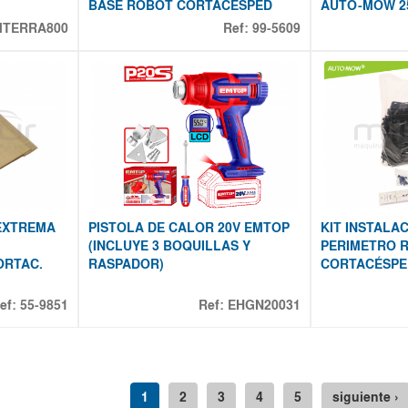
BASE ROBOT CORTACESPED
AUTO-MOW 2
TERRA800
Ref:
99-5609
EXTREMA
PISTOLA DE CALOR 20V EMTOP
KIT INSTALA
(INCLUYE 3 BOQUILLAS Y
PERIMETRO 
ORTAC.
RASPADOR)
CORTACÉSPE
ef:
55-9851
Ref:
EHGN20031
1
2
3
4
5
siguiente ›