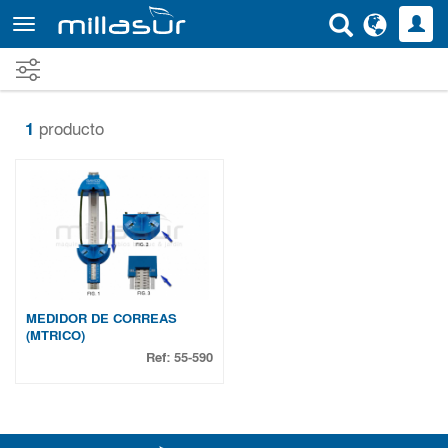
Ir
al
contenido
principal
1
producto
MEDIDOR DE CORREAS
(MTRICO)
Ref:
55-590