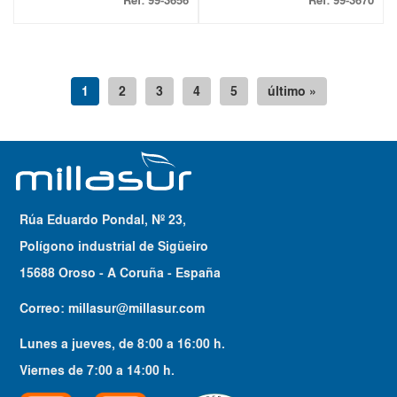
Ref:
99-3656
Ref:
99-3670
1
2
3
4
5
último »
Rúa Eduardo Pondal, Nº 23,
Polígono industrial de Sigüeiro
15688 Oroso - A Coruña - España
Correo:
millasur@millasur.com
Lunes a jueves
, de
8:00
a
16:00
h.
Viernes
de
7:00
a
14:00
h.