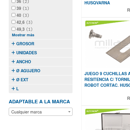
36
(2)
HUSQVARNA
39
(1)
R
40
(3)
42,6
(3)
49,3
(1)
Mostrar más
GROSOR
UNIDADES
ANCHO
Ø AGUJERO
JUEGO 9 CUCHILLAS 
RESITENCIA C/ TORNI
Ø EXT
ROBOT CORTAC. HUS
L
R
ADAPTABLE A LA MARCA
Cualquier marca