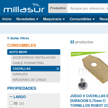
Ir
al
Productos
contenido
principal
Inicio
Novedades
Maquinaria
Consumibles
Reca
Quitar filtros
33
productos
CONSUMIBLES
AUTO-MOW
ACCESORIOS INSTALACION
CABLE PERIMETRAL
CUCHILLAS
GARAJES
MÁQUINAS DE CABLE
PROPIEDADES
JUEGO 9 CUCHILLAS 
LARGO
DURACION 0,75mm C/
35
(6)
TORNILLOS ROBOT C