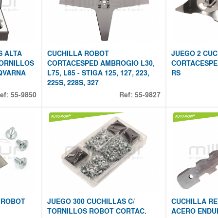
S ALTA
CUCHILLA ROBOT
JUEGO 2 CU
TORNILLOS
CORTACESPED AMBROGIO L30,
CORTACESPE
QVARNA
L75, L85 - STIGA 125, 127, 223,
RS
225S, 228S, 327
ef:
55-9850
Ref:
55-9827
 ROBOT
JUEGO 300 CUCHILLAS C/
CUCHILLA RE
TORNILLOS ROBOT CORTAC.
ACERO ENDU