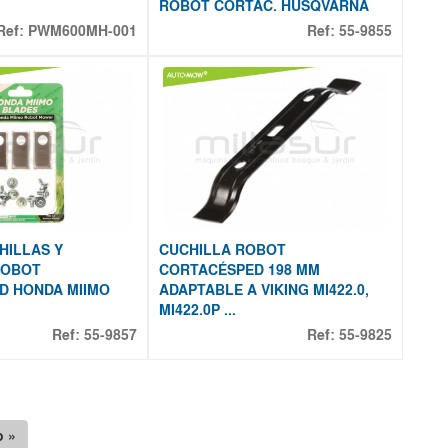
ROBOT CORTAC. HUSQVARNA
Ref:
PWM600MH-001
Ref:
55-9855
HILLAS Y
CUCHILLA ROBOT
ROBOT
CORTACÉSPED 198 MM
D HONDA MIIMO
ADAPTABLE A VIKING MI422.0,
MI422.0P ...
Ref:
55-9857
Ref:
55-9825
o »