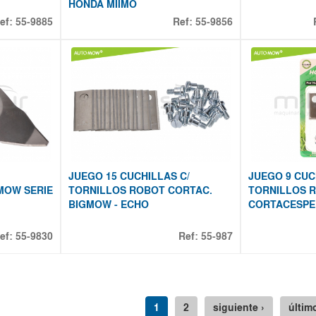
HONDA MIIMO
ef:
55-9885
Ref:
55-9856
JUEGO 15 CUCHILLAS C/
JUEGO 9 CUC
MOW SERIE
TORNILLOS ROBOT CORTAC.
TORNILLOS 
BIGMOW - ECHO
CORTACESPE
ef:
55-9830
Ref:
55-987
1
2
siguiente ›
últim