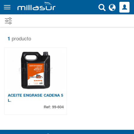
Ir
al
contenido
principal
1
producto
ACEITE ENGRASE CADENA 5
L.
Ref:
99-604