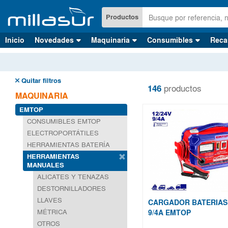
Ir
al
Productos
contenido
principal
Inicio
Novedades
Maquinaria
Consumibles
Reca
Quitar filtros
146
productos
MAQUINARIA
EMTOP
CONSUMIBLES EMTOP
ELECTROPORTÁTILES
HERRAMIENTAS BATERÍA
HERRAMIENTAS
MANUALES
ALICATES Y TENAZAS
DESTORNILLADORES
LLAVES
CARGADOR BATERIAS 
MÉTRICA
9/4A EMTOP
OTROS