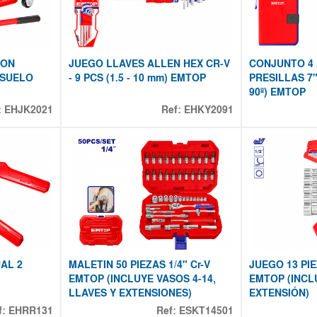
TON
JUEGO LLAVES ALLEN HEX CR-V
CONJUNTO 4 
 SUELO
- 9 PCS (1.5 - 10 mm) EMTOP
PRESILLAS 7" 
90º) EMTOP
:
EHJK2021
Ref:
EHKY2091
AL 2
MALETIN 50 PIEZAS 1/4" Cr-V
JUEGO 13 PIE
EMTOP (INCLUYE VASOS 4-14,
EMTOP (INCL
LLAVES Y EXTENSIONES)
EXTENSIÓN)
f:
EHRR131
Ref:
ESKT14501