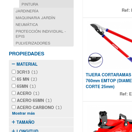
PINTURA
Ref:
JARDINERÍA
MAQUINARIA JARDÍN
NEUMÁTICA
PROTECCIÓN INDIVIDUAL -
EPIS
PULVERIZADORES
PROPIEDADES
MATERIAL
3CR13
(1)
TIJERA CORTARAMAS 
65 MN
(2)
760mm EMTOP (DIAM
65MN
(1)
CORTE 25mm)
ACERO
(1)
Ref:
E
ACERO 65MN
(1)
ACERO CARBONO
(1)
Mostrar más
TAMAÑO
LONGITUD