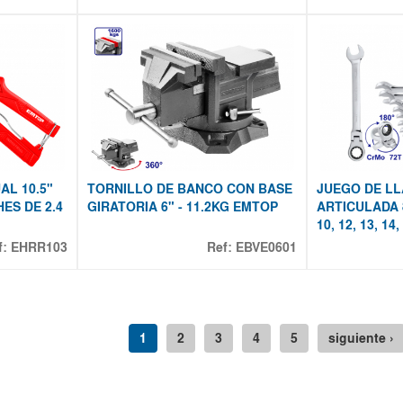
L 10.5"
TORNILLO DE BANCO CON BASE
JUEGO DE L
ES DE 2.4
GIRATORIA 6" - 11.2KG EMTOP
ARTICULADA 8
10, 12, 13, 14
f:
EHRR103
Ref:
EBVE0601
1
2
3
4
5
siguiente ›