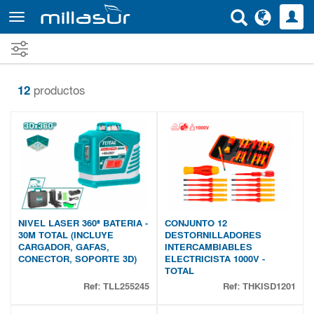
Ir
al
contenido
principal
12
productos
NIVEL LASER 360º BATERIA -
CONJUNTO 12
30M TOTAL (INCLUYE
DESTORNILLADORES
CARGADOR, GAFAS,
INTERCAMBIABLES
CONECTOR, SOPORTE 3D)
ELECTRICISTA 1000V -
TOTAL
Ref:
TLL255245
Ref:
THKISD1201