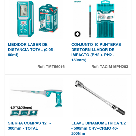
MEDIDOR LASER DE
CONJUNTO 10 PUNTERAS
DISTANCIA TOTAL (0.05 -
DESTORNILLADOR DE
60mt)
IMPACTO (PH2 + PH2 -
150mm)
Ref:
TMT56016
Ref:
TACIM16PH263
SIERRA COMPAS 12" -
LLAVE DINAMOMETRICA 1/2"
300mm - TOTAL
- 500mm CRV+CRMO 40-
200N.m