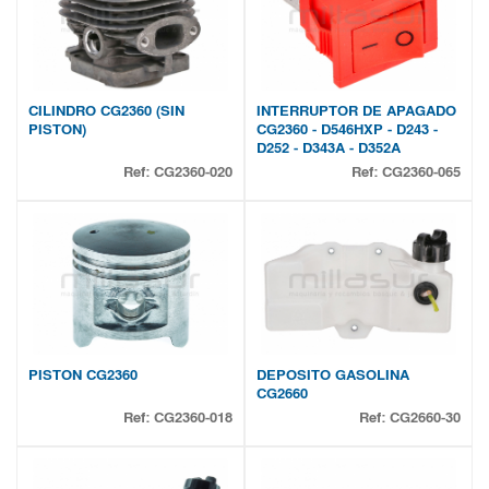
CILINDRO CG2360 (SIN
INTERRUPTOR DE APAGADO
PISTON)
CG2360 - D546HXP - D243 -
D252 - D343A - D352A
Ref:
CG2360-020
Ref:
CG2360-065
PISTON CG2360
DEPOSITO GASOLINA
CG2660
Ref:
CG2360-018
Ref:
CG2660-30