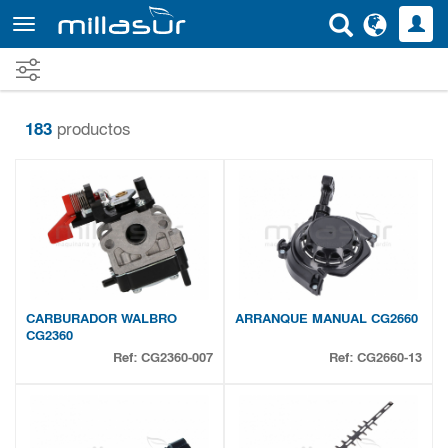
Ir
al
contenido
principal
183
productos
CARBURADOR WALBRO
ARRANQUE MANUAL CG2660
CG2360
Ref:
CG2360-007
Ref:
CG2660-13