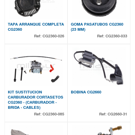
TAPA ARRANQUE COMPLETA
GOMA PASATUBOS CG2360
CG2360
(23 MM)
Ref:
CG2360-026
Ref:
CG2360-033
KIT SUSTITUCION
BOBINA CG2660
CARBURADOR CORTASETOS
CG2360 - (CARBURADOR -
BRIDA - CABLES)
Ref:
CG2360-085
Ref:
CG2660-31