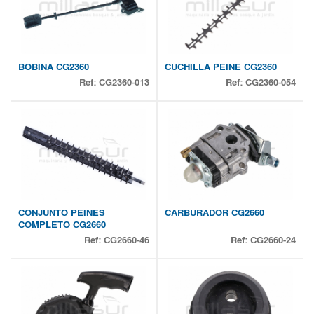
BOBINA CG2360
CUCHILLA PEINE CG2360
Ref:
CG2360-013
Ref:
CG2360-054
CONJUNTO PEINES
CARBURADOR CG2660
COMPLETO CG2660
Ref:
CG2660-46
Ref:
CG2660-24