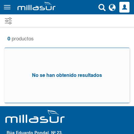
Ir
al
contenido
principal
0
productos
No se han obtenido resultados
Rúa Eduardo Pondal, Nº 23,